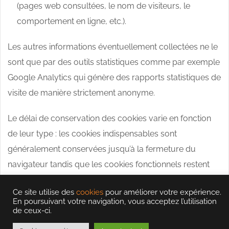
(pages web consultées, le nom de visiteurs, le
comportement en ligne, etc.).
Les autres informations éventuellement collectées ne le
sont que par des outils statistiques comme par exemple
Google Analytics qui génère des rapports statistiques de
visite de manière strictement anonyme.
Le délai de conservation des cookies varie en fonction
de leur type : les cookies indispensables sont
généralement conservées jusqu’à la fermeture du
navigateur tandis que les cookies fonctionnels restent
valides un an et les cookies de performances restent
Ce site utilise des
cookies
pour améliorer votre expérience.
valides quatre ans.
En poursuivant votre navigation, vous acceptez l’utilisation
de ceux-ci.
Veuillez noter que les tiers (y compris, par exemple, les