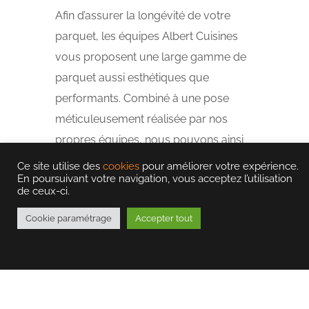
Afin d’assurer la longévité de votre
parquet, les équipes Albert Cuisines
vous proposent une large gamme de
parquet aussi esthétiques que
performants. Combiné à une pose
méticuleusement réalisée par nos
propres équipes, nous pouvons ainsi
vous garantir une durée de vie
Ce site utilise des
cookies
pour améliorer votre expérience.
En poursuivant votre navigation, vous acceptez l’utilisation
optimale pour votre revêtement de
de ceux-ci.
sol.
Cookie paramétrage
Accepter tout
NOUS CONTACTER